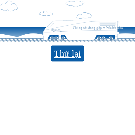
Chúng tôi đang gặp thử thách nhỏ
Opps =((
Thử lại