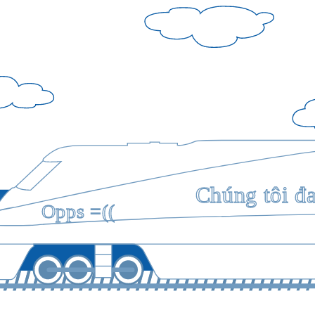
Chúng tôi đ
Opps =((