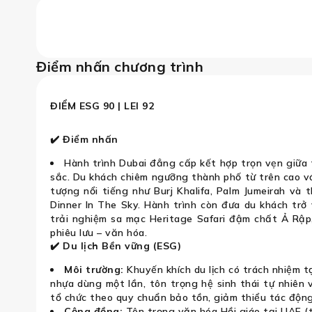
i | Hành Trình Độc Bản - Bay Khinh 
Điểm nhấn chương trình
ĐIỂM ESG 90 | LEI 92
✔️ Điểm nhấn
Hành trình Dubai đẳng cấp kết hợp trọn vẹn giữa 
sắc. Du khách chiêm ngưỡng thành phố từ trên cao vớ
tượng nổi tiếng như Burj Khalifa, Palm Jumeirah và
Dinner In The Sky. Hành trình còn đưa du khách trở
trải nghiệm sa mạc Heritage Safari đậm chất Ả Rập
phiêu lưu – văn hóa.
✔️ Du lịch Bền vững (ESG)
Môi trường:
Khuyến khích du lịch có trách nhiệm t
nhựa dùng một lần, tôn trọng hệ sinh thái tự nhiê
tổ chức theo quy chuẩn bảo tồn, giảm thiểu tác động
Cộng đồng:
Tôn trọng văn hóa Hồi giáo tại UAE (t