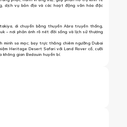
g, dịch vụ bản địa và các hoạt động văn hóa đặc
akiya, di chuyển bằng thuyền Abra truyền thống,
uk – nơi phản ánh rõ nét đời sống và lịch sử thương
h minh sa mạc; bay trực thăng chiêm ngưỡng Dubai
hiệm Heritage Desert Safari với Land Rover cổ, cưỡi
a không gian Bedouin huyền bí.