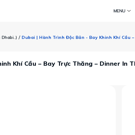
am
Huyền thoại Chăm Pa
Tinh hoa văn hoá biển
Sức sống 
MENU
Vietravel MICE
Vietravel Loyalty
 / 
 Dhabi..)
Hành trình Caravan
t visa
hinh Khí Cầu – Bay Trực Thăng – Dinner In 