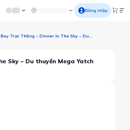
mới miền di sản
Từ cố đô đến thành thăng long
Ngắm ho
Đăng nhập
Dubai | Hành Trình Độc Bản - Bay Khinh Khí Cầu – Bay Trực Thăng – Dinner In The Sky – Du thuyền Mega Yatch Cruise
The Sky – Du thuyền Mega Yatch