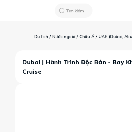
Chatbot
Tour Tet 2025
ASEAN Cup
Sống động phương n
Tìm kiếm
Vietravel
Về chúng tôi
Tạp chí du lịch
 / 
 / 
 / 
Du lịch
Nước ngoài
Châu Á
UAE (Dubai, Abu
Tin tức
Vận chuyển
Khảo sát tỷ lệ đạ
Tra cứu booking
Khuyến mãi
Dubai | Hành Trình Độc Bản - Bay K
Cruise
Tin tức
Liên hệ