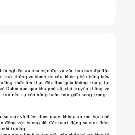
Khí Cầu – Bay Trực Thăng – Dinner I
trải nghiệm xa hoa hiện đại và văn hóa bản địa đặc
i trực thăng và khinh khí cầu, khám phá những biểu
 thưởng thức ẩm thực độc đáo giữa không trung tại
 về Dubai xưa qua khu phố cổ, chợ truyền thống và
, tạo nên sự cân bằng hoàn hảo giữa sang trọng –
ại sa mạc và điểm tham quan: không xả rác, hạn chế
n và động vật hoang dã. Các hoạt động sa mạc được
 môi trường.
rang phục, hành vi ứng xử), góp phần hỗ trợ kinh tế