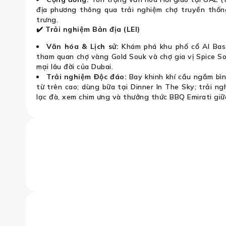
địa phương thông qua trải nghiệm chợ truyền thốn
trưng.
✔️ Trải nghiệm Bản địa (LEI)
Văn hóa & Lịch sử:
Khám phá khu phố cổ Al Bast
tham quan chợ vàng Gold Souk và chợ gia vị Spice So
mại lâu đời của Dubai.
Trải nghiệm Độc đáo:
Bay khinh khí cầu ngắm bìn
từ trên cao; dùng bữa tại Dinner In The Sky; trải ng
lạc đà, xem chim ưng và thưởng thức BBQ Emirati giữ