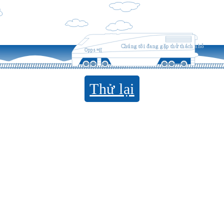
Chúng tôi đang gặp thử thách nhỏ
Opps =((
Thử lại