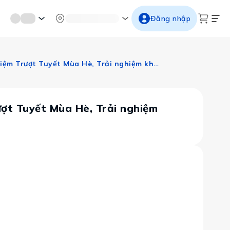
mới miền di sản
Từ cố đô đến thành thăng long
Ngắm ho
Đăng nhập
Úc: Melbourne – Mt. Buller Snowy – Sydney – Blue Mountain (Trải Nghiệm Trượt Tuyết Mùa Hè, Trải nghiệm khách sạn Novotel tại Sydney)
ượt Tuyết Mùa Hè, Trải nghiệm