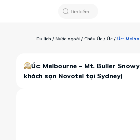
Chatbot
Tour Tet 2025
ASEAN Cup
Sống động phương n
Tìm kiếm
Vietravel
Về chúng tôi
Tạp chí du lịch
 / 
 / 
 / 
 / 
Du lịch
Nước ngoài
Châu Úc
Úc
Tin tức
Vận chuyển
Khảo sát tỷ lệ đạ
Tra cứu booking
Khuyến mãi
Úc: Melbourne – Mt. Buller Snowy
khách sạn Novotel tại Sydney)
Tin tức
Liên hệ