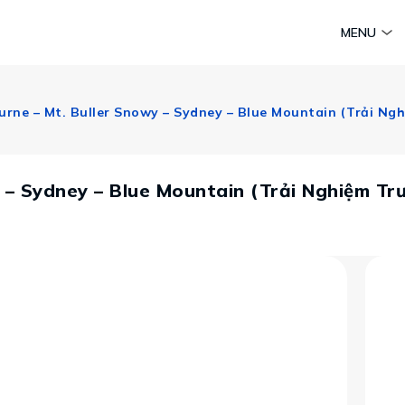
am
Huyền thoại Chăm Pa
Tinh hoa văn hoá biển
Sức sống 
MENU
Vietravel MICE
Vietravel Loyalty
Hành trình Caravan
t visa
 – Sydney – Blue Mountain (Trải Nghiệm Tr