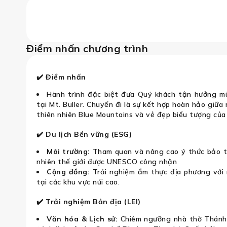
 – Mt. Buller Snowy – Sydney – Blue
Điểm nhấn chương trình
✔️ Điểm nhấn
Hành trình đặc biệt đưa Quý khách tận hưởng m
tại Mt. Buller. Chuyến đi là sự kết hợp hoàn hảo giữ
thiên nhiên Blue Mountains và vẻ đẹp biểu tượng củ
✔️ Du lịch Bền vững (ESG)
Môi trường:
Tham quan và nâng cao ý thức bảo tồ
nhiên thế giới được UNESCO công nhận
Cộng đồng:
Trải nghiệm ẩm thực địa phương với 
tại các khu vực núi cao.
✔️ Trải nghiệm Bản địa (LEI)
Văn hóa & Lịch sử:
Chiêm ngưỡng nhà thờ Thánh P