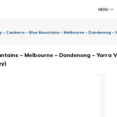
am
Huyền thoại Chăm Pa
Tinh hoa văn hoá biển
Sức sống 
MENU
Vietravel MICE
Vietravel Loyalty
Hành trình Caravan
t visa
ntains – Melbourne – Dandenong – Yarra Val
ey)