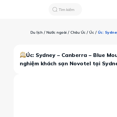
Chatbot
Tour Tet 2025
ASEAN Cup
Sống động phương n
Tìm kiếm
Vietravel
Về chúng tôi
Tạp chí du lịch
 / 
 / 
 / 
 / 
Du lịch
Nước ngoài
Châu Úc
Úc
Tin tức
Vận chuyển
Khảo sát tỷ lệ đạ
Tra cứu booking
Khuyến mãi
Úc: Sydney – Canberra – Blue Mou
nghiệm khách sạn Novotel tại Sydn
Tin tức
Liên hệ