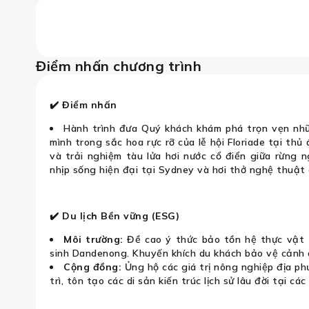
erra – Blue Mountains – Melbourne –
Điểm nhấn chương trình
✔️ Điểm nhấn
Hành trình đưa Quý khách khám phá trọn vẹn nhữ
mình trong sắc hoa rực rỡ của lễ hội Floriade tại th
và trải nghiệm tàu lửa hơi nước cổ điển giữa rừng 
nhịp sống hiện đại tại Sydney và hơi thở nghệ thuật 
✔️ Du lịch Bền vững (ESG)
Môi trường:
Đề cao ý thức bảo tồn hệ thực vật tạ
sinh Dandenong. Khuyến khích du khách bảo vệ cảnh qu
Cộng đồng:
Ủng hộ các giá trị nông nghiệp địa ph
trì, tôn tạo các di sản kiến trúc lịch sử lâu đời tại cá