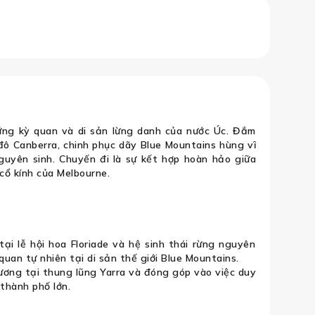
 Dandenong – Yarra Valley (Lễ hội ho
ng kỳ quan và di sản lừng danh của nước Úc. Đắm
ủ đô Canberra, chinh phục dãy Blue Mountains hùng vĩ
nguyên sinh. Chuyến đi là sự kết hợp hoàn hảo giữa
cổ kính của Melbourne.
i lễ hội hoa Floriade và hệ sinh thái rừng nguyên
an tự nhiên tại di sản thế giới Blue Mountains.
ương tại thung lũng Yarra và đóng góp vào việc duy
c thành phố lớn.