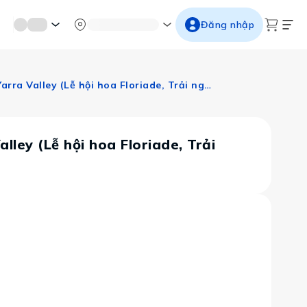
mới miền di sản
Từ cố đô đến thành thăng long
Ngắm ho
Đăng nhập
Úc: Sydney – Canberra – Blue Mountains – Melbourne – Dandenong – Yarra Valley (Lễ hội hoa Floriade, Trải nghiệm khách sạn Novotel tại Sydney)
ley (Lễ hội hoa Floriade, Trải