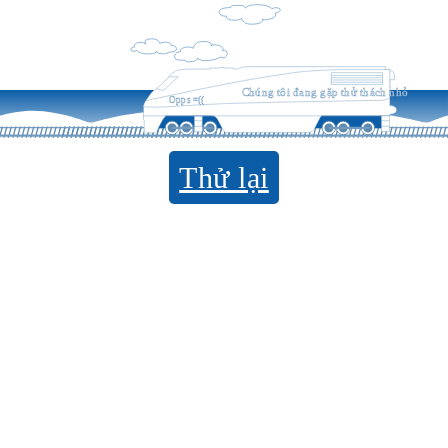
Chúng tôi đang gặp thử thách nhỏ
Opps =((
Thử lại