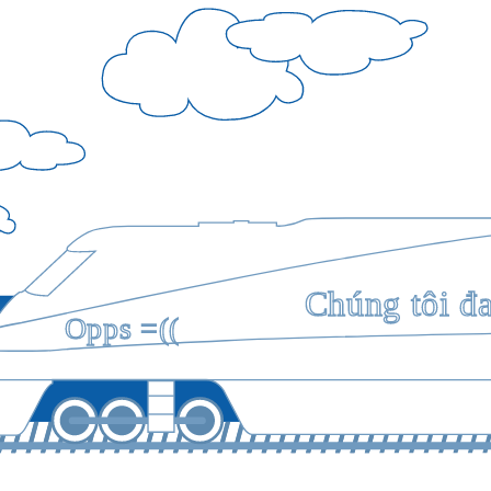
Chúng tôi đ
Opps =((